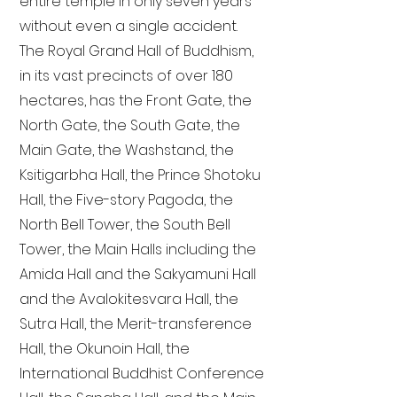
entire temple in only seven years
without even a single accident.
The Royal Grand Hall of Buddhism,
in its vast precincts of over 180
hectares, has the Front Gate, the
North Gate, the South Gate, the
Main Gate, the Washstand, the
Ksitigarbha Hall, the Prince Shotoku
Hall, the Five-story Pagoda, the
North Bell Tower, the South Bell
Tower, the Main Halls including the
Amida Hall and the Sakyamuni Hall
and the Avalokitesvara Hall, the
Sutra Hall, the Merit-transference
Hall, the Okunoin Hall, the
International Buddhist Conference