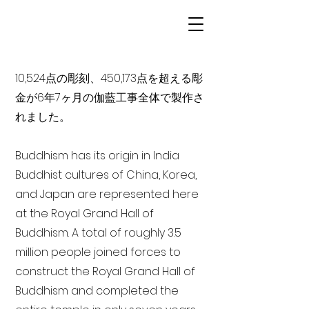
10,524点の彫刻、450,173点を超える彫
金が6年7ヶ月の伽藍工事全体で製作さ
れました。
Buddhism has its origin in India
Buddhist cultures of China, Korea,
and Japan are represented here
at the Royal Grand Hall of
Buddhism. A total of roughly 3.5
million people joined forces to
construct the Royal Grand Hall of
Buddhism and completed the