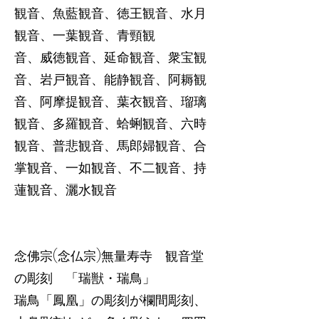
観音、魚藍観音、徳王観音、水月
観音、一葉観音、青頸観
音、威徳観音、延命観音、衆宝観
音、岩戸観音、能静観音、阿耨観
音、阿摩提観音、葉衣観音、瑠璃
観音、多羅観音、蛤蜊観音、六時
観音、普悲観音、馬郎婦観音、合
掌観音、一如観音、不二観音、持
蓮観音、灑水観音
念佛宗(念仏宗)無量寿寺 観音堂
の彫刻 「瑞獣・瑞鳥」
瑞鳥「鳳凰」の彫刻が欄間彫刻、