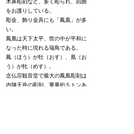
木鼻彫刻など、多く彫られ、四囲
をお護りしている。
彫金、飾り金具にも「鳳凰」が多
い。
鳳凰は天下太平、世の中が平和に
なった時に現れる瑞鳥である。
鳳（ほう）が牡（おす）、凰（お
う）が牝（めす）。
念仏宗観音堂で最大の鳳凰彫刻は
内陣天井の彫刻。重量約５トンあ
る。
これらは、天下に道徳が行き渡る
と姿を現すとされ