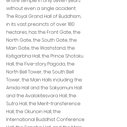
entire temple in only seven years
without even a single accident.
The Royal Grand Hall of Buddhism,
in its vast precincts of over 180
hectares, has the Front Gate, the
North Gate, the South Gate, the
Main Gate, the Washstand, the
Ksitigarbha Hall, the Prince Shotoku
Hall, the Five-story Pagoda, the
North Bell Tower, the South Bell
Tower, the Main Halls including the
Amida Hall and the Sakyamuni Hall
and the Avalokitesvara Hall, the
Sutra Hall, the Merit-transference
Hall, the Okunoin Hall, the
International Buddhist Conference