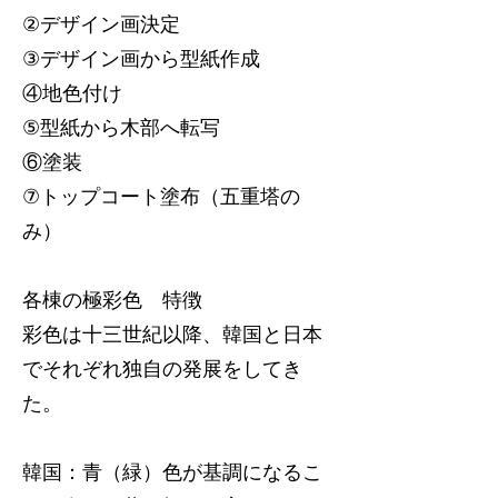
②デザイン画決定
③デザイン画から型紙作成
④地色付け
⑤型紙から木部へ転写
⑥塗装
⑦トップコート塗布（五重塔の
み）
各棟の極彩色 特徴
彩色は十三世紀以降、韓国と日本
でそれぞれ独自の発展をしてき
た。
韓国：青（緑）色が基調になるこ