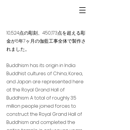
10,524点の彫刻、450,173点を超える彫
金が6年7ヶ月の伽藍工事全体で製作さ
れました。
Buddhism has its origin in India
Buddhist cultures of China, Korea,
and Japan are represented here
at the Royal Grand Hall of
Buddhism. A total of roughly 3.5
million people joined forces to
construct the Royal Grand Hall of
Buddhism and completed the