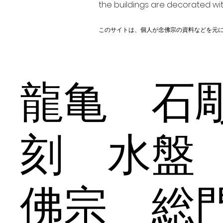
the buildings are decorated wit
このサイトは、個人が念佛宗の資料などを元
龍亀 石
刻 水盤
佛宗 総