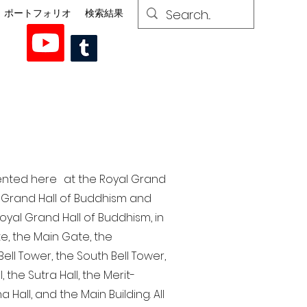
ポートフォリオ
検索結果
esented here at the Royal Grand
al Grand Hall of Buddhism and
yal Grand Hall of Buddhism, in
te, the Main Gate, the
ell Tower, the South Bell Tower,
the Sutra Hall, the Merit-
Hall, and the Main Building. All