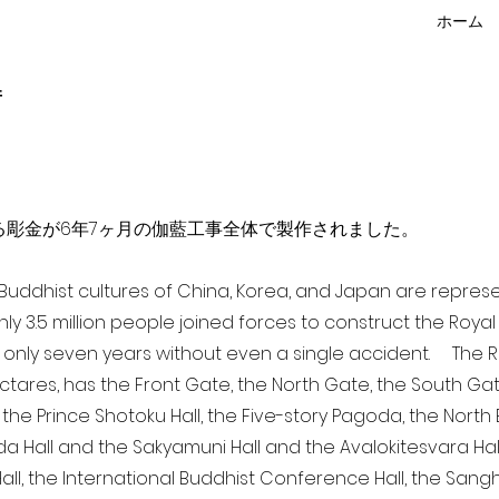
ホーム
f
点を超える彫金が6年7ヶ月の伽藍工事全体で製作されました。
a Buddhist cultures of China, Korea, and Japan are repr
ghly 3.5 million people joined forces to construct the Roy
 only seven years without even a single accident. The Ro
ectares, has the Front Gate, the North Gate, the South Ga
 the Prince Shotoku Hall, the Five-story Pagoda, the North B
da Hall and the Sakyamuni Hall and the Avalokitesvara Hall, 
ll, the International Buddhist Conference Hall, the Sangha 