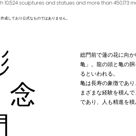
h 10,524 sculptures and statues and more than 450,173 me
に作成しており公式なものではありません。
彫
総門前で蓮の花に向か
亀」。龍の頭と亀の胴
るといわれる。
 念
亀は長寿の象徴であり
まざまな経験を積んで
であり、人も精進を積
門