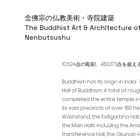
念佛宗の仏教美術・寺院建築
The Buddhist Art & Architecture o
Nenbutsushu
10,524点の彫刻、450,173
Buddhism has its origin in Indi
Hall of Buddhism. A total of rou
completed the entire temple in
its vast precincts of over 180 h
Washstand, the Ksitigarbha Hall,
the Main Halls including the Ami
transference Hall, the Okunoin Ha