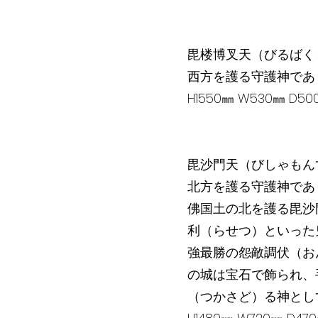
毘楼博叉天（びるばく
西方を護る守護神であ
H1550㎜ W530㎜ D
毘沙門天（びしゃもん
北方を護る守護神であ
佛国土の北を護る毘沙
利（らせつ）といった
強最勝の怨敵調伏（お
の城は宝石で飾られ、
（つかさど）る神とし