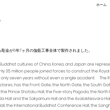
ホーム
f
点を超える彫金が6年7ヶ月の伽藍工事全体で製作されました。
a Buddhist cultures of China, Korea, and Japan are repr
ghly 3.5 million people joined forces to construct the Roy
 only seven years without even a single accident. The Ro
ectares, has the Front Gate, the North Gate, the South Ga
 the Prince Shotoku Hall, the Five-story Pagoda, the North B
da Hall and the Sakyamuni Hall and the Avalokitesvara Hall, 
ll, the International Buddhist Conference Hall, the Sangha 