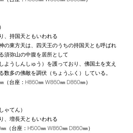
）
り、持国天ともいわれる
神の東方天は、四天王のうちの持国天とも呼ばれ
る須弥山の中腹を居所として
しようしんしゅう）を護っており、佛国土を支え
る数多の佛敵を調伏（ちょうふく）している。
40㎜（台座：H860㎜ W860㎜ D860㎜）
しゃてん）
り、増長天ともいわれる
500㎜（台座：H500㎜ W860㎜ D860㎜）