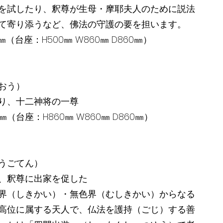
を試したり、釈尊が生母・摩耶夫人のために説法
て寄り添うなど、佛法の守護の要を担います。
60㎜（台座：H500㎜ W860㎜ D860㎜）
おう）
り、十二神将の一尊
400㎜（台座：H860㎜ W860㎜ D860㎜）
うごてん）
、釈尊に出家を促した
界（しきかい）・無色界（むしきかい）からなる
高位に属する天人で、仏法を護持（ごじ）する善