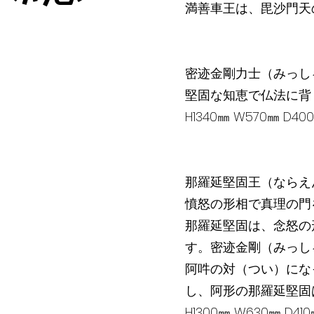
満善車王は、毘沙門天
密迹金剛力士（みっし
堅固な知恵で仏法に背
H1340㎜ W570㎜ D
那羅延堅固王（ならえ
憤怒の形相で真理の門
那羅延堅固は、念怒の
す。密迹金剛（みっし
阿吽の対（つい）にな
し、阿形の那羅延堅固
H1300㎜ W630㎜ D4