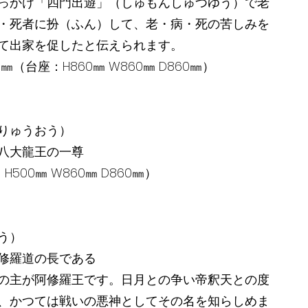
っかけ「四門出遊」（しゅもんしゅつゆう）で老
・死者に扮（ふん）して、老・病・死の苦しみを
て出家を促したと伝えられます。
500㎜（台座：H860㎜ W860㎜ D860㎜）
りゅうおう）
八大龍王の一尊
：H500㎜ W860㎜ D860㎜）
う）
修羅道の長である
の主が阿修羅王です。日月との争い帝釈天との度
、かつては戦いの悪神としてその名を知らしめま