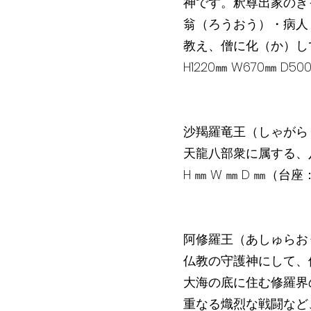
神です。釈尊出家のき
翁（ろうおう）・病人
教え、僧に化（か）し
H1220㎜ W670㎜ D
沙羯羅竜王（しゃがら
天龍八部衆に属する、
H ㎜ W ㎜ D ㎜（台座
阿修羅王（あしゅらお
仏教の守護神にして、
大海の底に住む修羅界
重なる熾烈な戦闘など