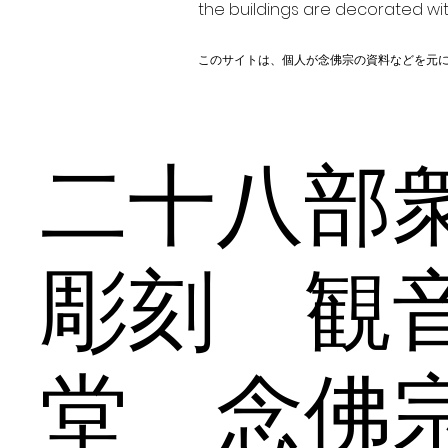
the buildings are decorated wit
このサイトは、個人が念佛宗の資料などを元
二十八
彫刻 観
堂 念佛