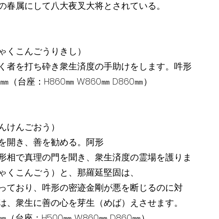
の春属にして八大夜叉大将とされている。
ゃくこんごうりきし）
く者を打ち砕き衆生済度の手助けをします。吽形
400㎜（台座：H860㎜ W860㎜ D860㎜）
んけんごおう）
を開き、善を勧める。阿形
形相で真理の門を聞き、衆生済度の霊場を護りま
ゃくこんごう）と、那羅延堅固は、
っており、吽形の密迹金剛が悪を断じるのに対
は、衆生に善の心を芽生（めば）えさせます。
10㎜（台座：H500㎜ W860㎜ D860㎜）