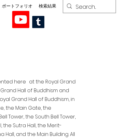
ポートフォリオ
検索結果
esented here at the Royal Grand
al Grand Hall of Buddhism and
yal Grand Hall of Buddhism, in
te, the Main Gate, the
ell Tower, the South Bell Tower,
the Sutra Hall, the Merit-
Hall, and the Main Building. All