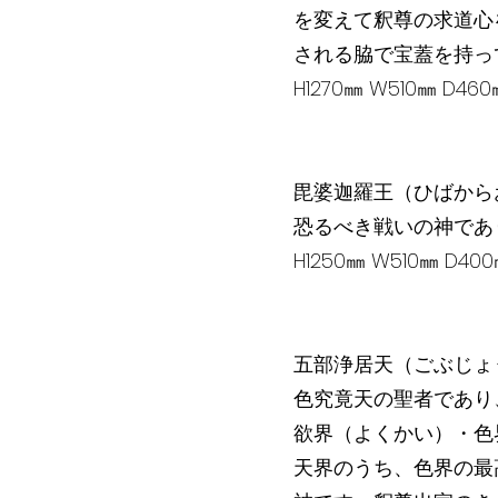
を変えて釈尊の求道心
される脇で宝蓋を持っ
H1270㎜ W510㎜ D4
毘婆迦羅王（ひばから
恐るべき戦いの神であ
H1250㎜ W510㎜ D
五部浄居天（ごぶじょ
色究竟天の聖者であり
欲界（よくかい）・色
天界のうち、色界の最