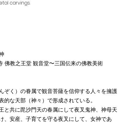
tal carvings.
神
寺 佛教之王堂 観音堂〜三国伝来の佛教美術
んぞく）の眷属で観音菩薩を信仰する人々を擁護
表的な天部（神々）で形成されている。
王と共に毘沙門天の春属にして夜叉鬼神、神母天
け、安産、子育てを守る夜叉にして、女神であ