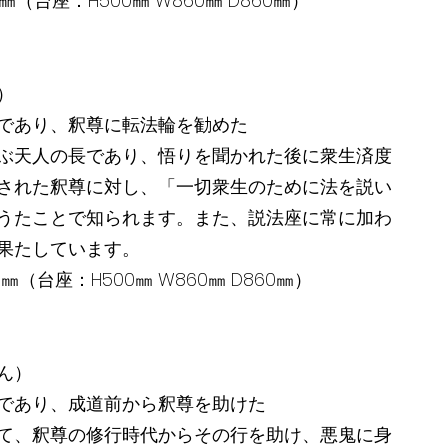
470㎜（台座：H500㎜ W860㎜ D860㎜）
）
であり、釈尊に転法輪を勧めた
ぶ天人の長であり、悟りを聞かれた後に衆生済度
された釈尊に対し、「一切衆生のために法を説い
うたことで知られます。また、説法座に常に加わ
果たしています。
470㎜（台座：H500㎜ W860㎜ D860㎜）
ん）
であり、成道前から釈尊を助けた
て、釈尊の修行時代からその行を助け、悪鬼に身