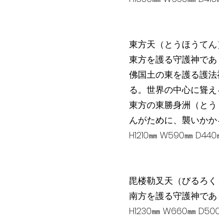
東方天（とうほうてん
東方を護る守護神であ
佛国土の東を護る護法
る。世界の中心に聳え
東方の東勝身洲（とう
んがために、襲いかか
H1210㎜ W590㎜ D4
毘楼勒叉天（びるろく
南方を護る守護神であ
H1230㎜ W660㎜ D