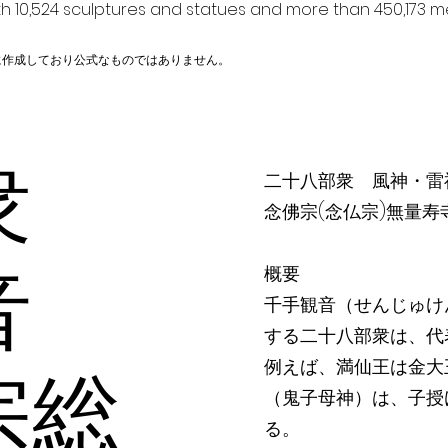
h 10,524 sculptures and statues and more than 450,173 me
に作成しており公式なものではありません。
部衆
二十八部衆 風神・雷
念佛宗(念仏宗)無量寿
音
概要
千手観音（せんじゅけ
する二十八部衆は、代
例えば、満仙王は金大
宗総
（鬼子母神）は、子授
る。