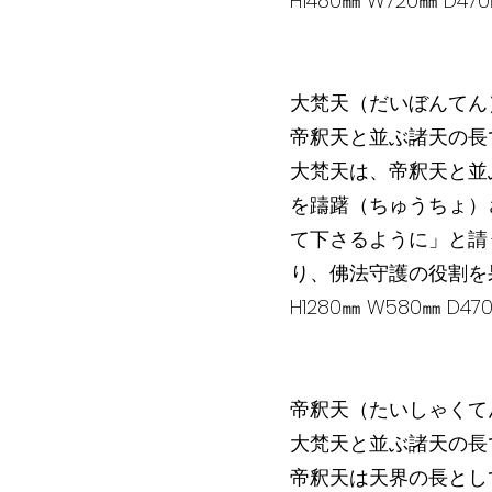
H1480㎜ W720㎜ D
大梵天（だいぼんてん
帝釈天と並ぶ諸天の長
大梵天は、帝釈天と並
を躊躇（ちゅうちょ）
て下さるように」と請
り、佛法守護の役割を
H1280㎜ W580㎜ D
帝釈天（たいしゃくて
大梵天と並ぶ諸天の長
帝釈天は天界の長とし