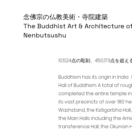
念佛宗の仏教美術・寺院建築
The Buddhist Art & Architecture o
Nenbutsushu
10,524点の彫刻、450,173
Buddhism has its origin in Indi
Hall of Buddhism. A total of rou
completed the entire temple in
its vast precincts of over 180 h
Washstand, the Ksitigarbha Hall,
the Main Halls including the Ami
transference Hall, the Okunoin Ha