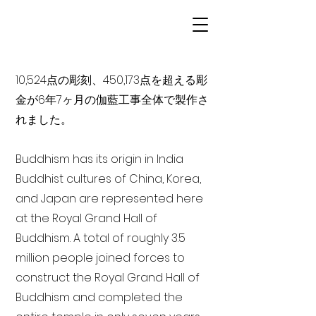
10,524点の彫刻、450,173点を超える彫
金が6年7ヶ月の伽藍工事全体で製作さ
れました。
Buddhism has its origin in India
Buddhist cultures of China, Korea,
and Japan are represented here
at the Royal Grand Hall of
Buddhism. A total of roughly 3.5
million people joined forces to
construct the Royal Grand Hall of
Buddhism and completed the