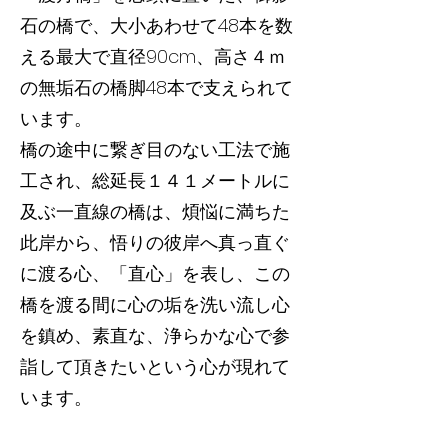
石の橋で、大小あわせて48本を数
える最大で直径90cm、高さ４ｍ
の無垢石の橋脚48本で支えられて
います。
橋の途中に繋ぎ目のない工法で施
工され、総延長１４１メートルに
及ぶ一直線の橋は、煩悩に満ちた
此岸から、悟りの彼岸へ真っ直ぐ
に渡る心、「直心」を表し、この
橋を渡る間に心の垢を洗い流し心
を鎮め、素直な、浄らかな心で参
詣して頂きたいという心が現れて
います。