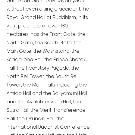
entire temple in only seven years
without even a single accident. The
Royal Grand Hall of Buddhism, in its
vast precincts of over 180
hectares, has the Front Gate, the
North Gate, the South Gate, the
Main Gate, the Washstand, the
Ksitigarbha Hall, the Prince Shotoku
Hall, the Five-story Pagoda, the
North Bell Tower, the South Bell
Tower, the Main Halls including the
Amida Hall and the Sakyamuni Hall
and the Avalokitesvara Hall, the
Sutra Hall, the Merit-transference
Hall, the Okunoin Hall, the
International Buddhist Conference