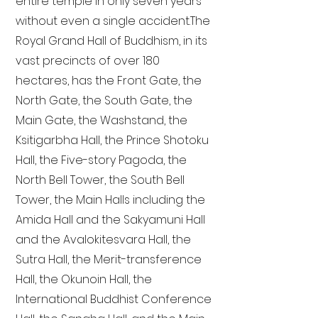
entire temple in only seven years
without even a single accident. The
Royal Grand Hall of Buddhism, in its
vast precincts of over 180
hectares, has the Front Gate, the
North Gate, the South Gate, the
Main Gate, the Washstand, the
Ksitigarbha Hall, the Prince Shotoku
Hall, the Five-story Pagoda, the
North Bell Tower, the South Bell
Tower, the Main Halls including the
Amida Hall and the Sakyamuni Hall
and the Avalokitesvara Hall, the
Sutra Hall, the Merit-transference
Hall, the Okunoin Hall, the
International Buddhist Conference