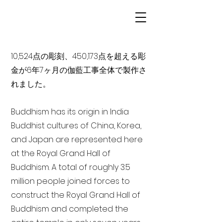
10,524点の彫刻、450,173点を超える彫
金が6年7ヶ月の伽藍工事全体で製作さ
れました。
Buddhism has its origin in India
Buddhist cultures of China, Korea,
and Japan are represented here
at the Royal Grand Hall of
Buddhism. A total of roughly 3.5
million people joined forces to
construct the Royal Grand Hall of
Buddhism and completed the