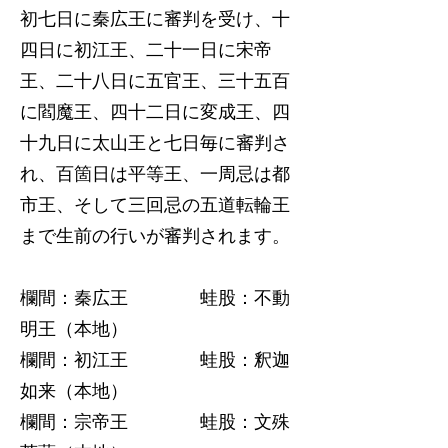
初七日に秦広王に審判を受け、十
四日に初江王、二十一日に宋帝
王、二十八日に五官王、三十五百
に閻魔王、四十二日に変成王、四
十九日に太山王と七日毎に審判さ
れ、百箇日は平等王、一周忌は都
市王、そして三回忌の五道転輪王
まで生前の行いが審判されます。
欄間：秦広王 蛙股：不動
明王（本地）
欄間：初江王 蛙股：釈迦
如来（本地）
欄間：宗帝王 蛙股：文殊