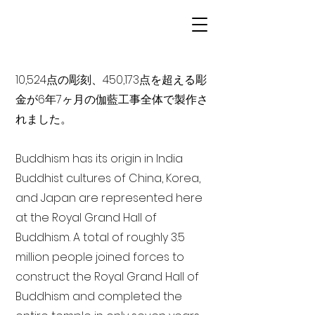
10,524点の彫刻、450,173点を超える彫
金が6年7ヶ月の伽藍工事全体で製作さ
れました。
Buddhism has its origin in India
Buddhist cultures of China, Korea,
and Japan are represented here
at the Royal Grand Hall of
Buddhism. A total of roughly 3.5
million people joined forces to
construct the Royal Grand Hall of
Buddhism and completed the