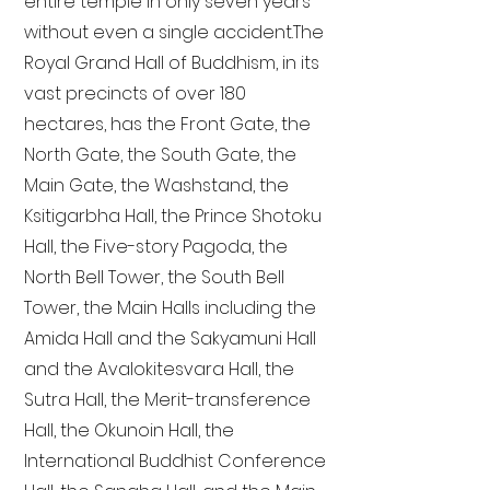
entire temple in only seven years
without even a single accident. The
Royal Grand Hall of Buddhism, in its
vast precincts of over 180
hectares, has the Front Gate, the
North Gate, the South Gate, the
Main Gate, the Washstand, the
Ksitigarbha Hall, the Prince Shotoku
Hall, the Five-story Pagoda, the
North Bell Tower, the South Bell
Tower, the Main Halls including the
Amida Hall and the Sakyamuni Hall
and the Avalokitesvara Hall, the
Sutra Hall, the Merit-transference
Hall, the Okunoin Hall, the
International Buddhist Conference