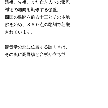
遠祖、先祖、また亡き人への報恩
謝徳の廻向を勤修する伽藍。
四囲の欄間を飾る十王とその本地
佛を始め、３８０点の彫刻で荘厳
されています。
観音堂の北に位置する廻向堂は、
その奥に高野槙と台杉が立ち並
び、
ホロホロと なく山鳥の声聞か
ば 父かとぞ思ふ 母かとぞ思ふ
との行基菩薩の御歌にも相応し
く、幽玄に件んでいる。