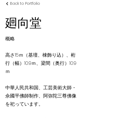
Back to Portfolio
廻向堂
概略
高さ15ｍ（基壇、棟飾り込）、桁
行（幅）10.9ｍ、梁間（奥行）10.9
ｍ
中華人民共和国、工芸美術大師・
佘國平佛師制作、阿弥陀三尊佛像
を祀っています。