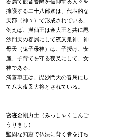
眷属で観音菩薩を信仰する人々を
擁護する二十八部衆は、代表的な
天部（神々）で形成されている。
例えば、満仙王は金大王と共に毘
沙門天の春属にして夜叉鬼神、神
母天（鬼子母神）は、子授け、安
産、子育てを守る夜叉にして、女
神である。
満善車王は、毘沙門天の春属にし
て八大夜叉大将とされている。
密迹金剛力士（みっしゃくこんご
うりきし）
堅固な知恵で仏法に背く者を打ち