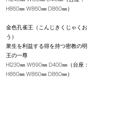
H860㎜ W860㎜ D860㎜）
金色孔雀王（こんじきくじゃくお
う）
衆生を利益する得を持つ密教の明
王の一尊
H1230㎜ W690㎜ D400㎜（台座：
H860㎜ W860㎜ D860㎜）
大弁功徳天（だいべんくどくて
ん）
幸福・美・富を司る一尊
H1250㎜ W530㎜ D400㎜（台座：
H500㎜ W860㎜ D860㎜）