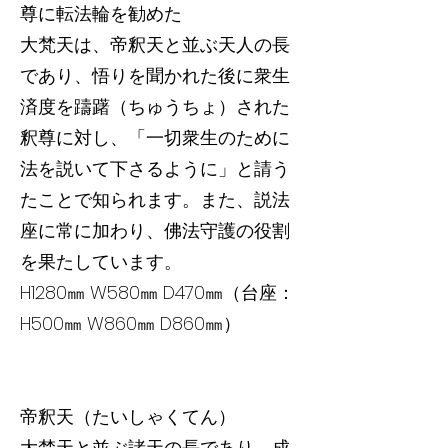
尊に転法輪を勧めた
大梵天は、帝釈天と並ぶ天人の長
であり、悟りを聞かれた後に衆生
済度を躊躇（ちゅうちょ）された
釈尊に対し、「一切衆生のために
法を説いて下さるように」と請う
たことで知られます。また、説法
座に常に加わり、佛法守護の役割
を果たしています。
H1280㎜ W580㎜ D470㎜（台座：
H500㎜ W860㎜ D860㎜）
帝釈天（たいしゃくてん）
大梵天と並ぶ諸天の長であり、成