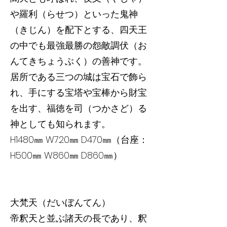
や羅利（らせつ）といった鬼神
（きじん）を配下とする、四天王
の中でも最強最勝の怨敵調伏（お
んてきちょうぶく）の善神です。
居所である三つの城は宝石で飾ら
れ、手にする宝塔や宝棒から財宝
を出す、福徳を司（つかさど）る
神としても知られます。
H1480㎜ W720㎜ D470㎜（台座：
H500㎜ W860㎜ D860㎜）
大梵天（だいぼんてん）
帝釈天と並ぶ諸天の長であり、釈