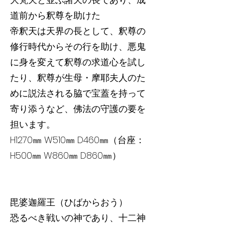
道前から釈尊を助けた
帝釈天は天界の長として、釈尊の
修行時代からその行を助け、悪鬼
に身を変えて釈尊の求道心を試し
たり、釈尊が生母・摩耶夫人のた
めに説法される脇で宝蓋を持って
寄り添うなど、佛法の守護の要を
担います。
H1270㎜ W510㎜ D460㎜（台座：
H500㎜ W860㎜ D860㎜）
毘婆迦羅王（ひばからおう）
恐るべき戦いの神であり、十二神