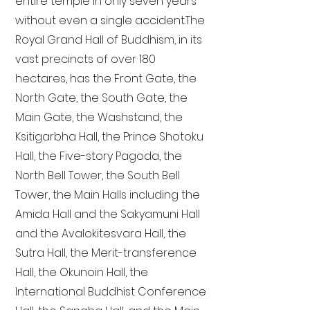
entire temple in only seven years
without even a single accident. The
Royal Grand Hall of Buddhism, in its
vast precincts of over 180
hectares, has the Front Gate, the
North Gate, the South Gate, the
Main Gate, the Washstand, the
Ksitigarbha Hall, the Prince Shotoku
Hall, the Five-story Pagoda, the
North Bell Tower, the South Bell
Tower, the Main Halls including the
Amida Hall and the Sakyamuni Hall
and the Avalokitesvara Hall, the
Sutra Hall, the Merit-transference
Hall, the Okunoin Hall, the
International Buddhist Conference