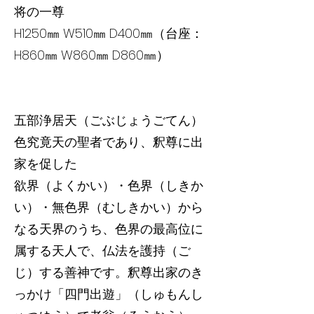
将の一尊
H1250㎜ W510㎜ D400㎜（台座：
H860㎜ W860㎜ D860㎜）
五部浄居天（ごぶじょうごてん）
色究竟天の聖者であり、釈尊に出
家を促した
欲界（よくかい）・色界（しきか
い）・無色界（むしきかい）から
なる天界のうち、色界の最高位に
属する天人で、仏法を護持（ご
じ）する善神です。釈尊出家のき
っかけ「四門出遊」（しゅもんし