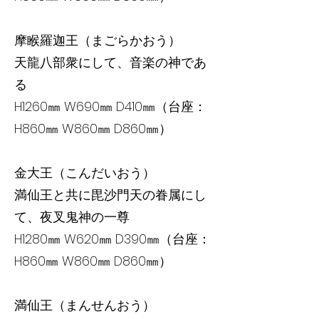
摩睺羅迦王（まごらかおう）
天龍八部衆にして、音楽の神であ
る
H1260㎜ W690㎜ D410㎜（台座：
H860㎜ W860㎜ D860㎜）
金大王（こんだいおう）
満仙王と共に毘沙門天の眷属にし
て、夜叉鬼神の一尊
H1280㎜ W620㎜ D390㎜（台座：
H860㎜ W860㎜ D860㎜）
満仙王（まんせんおう）