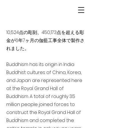
10,524点の彫刻、450,173点を超える彫
金が6年7ヶ月の伽藍工事全体で製作さ
れました。
Buddhism has its origin in India
Buddhist cultures of China, Korea,
and Japan are represented here
at the Royal Grand Hall of
Buddhism. A total of roughly 3.5
million people joined forces to
construct the Royal Grand Hall of
Buddhism and completed the