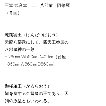
王堂 観音堂 二十八部衆 阿修羅
（背面）
乾闥婆王（けんだつばおう）
天龍八部衆にして、四天王眷属の
八部鬼神の一尊
H1260㎜ W560㎜ D400㎜（台座：
H860㎜ W860㎜ D860㎜）
迦楼羅王（かるらおう）
龍を食する金翅鳥の王であり、天
狗の原型ともいわれる。