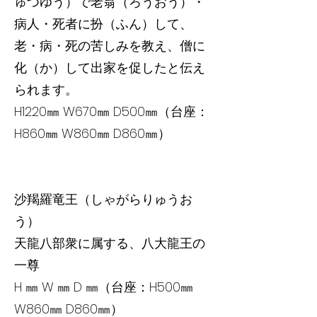
ゅつゆう）で老翁（ろうおう）・
病人・死者に扮（ふん）して、
老・病・死の苦しみを教え、僧に
化（か）して出家を促したと伝え
られます。
H1220㎜ W670㎜ D500㎜（台座：
H860㎜ W860㎜ D860㎜）
沙羯羅竜王（しゃがらりゅうお
う）
天龍八部衆に属する、八大龍王の
一尊
H ㎜ W ㎜ D ㎜（台座：H500㎜
W860㎜ D860㎜）