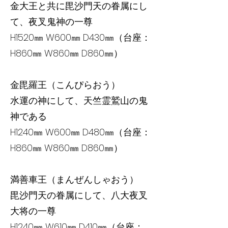
金大王と共に毘沙門天の眷属にし
て、夜叉鬼神の一尊
H1520㎜ W600㎜ D430㎜（台座：
H860㎜ W860㎜ D860㎜）
金毘羅王（こんぴらおう）
水運の神にして、天竺霊鷲山の鬼
神である
H1240㎜ W600㎜ D480㎜（台座：
H860㎜ W860㎜ D860㎜）
満善車王（まんぜんしゃおう）
毘沙門天の眷属にして、八大夜叉
大将の一尊
H1240㎜ W610㎜ D410㎜（台座：