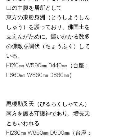
山の中腹を居所として
東方の東勝身洲（とうしようしん
しゅう）を護っており、佛国土を
支えんがために、襲いかかる数多
の佛敵を調伏（ちょうふく）して
いる。
H1210㎜ W590㎜ D440㎜（台座：
H860㎜ W860㎜ D860㎜）
毘楼勒叉天（びるろくしゃてん）
南方を護る守護神であり、増長天
ともいわれる
H1230㎜ W660㎜ D500㎜（台座：