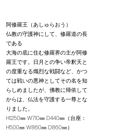
阿修羅王（あしゅらおう）
仏教の守護神にして、修羅道の長
である
大海の底に住む修羅界の主が阿修
羅王です。日月との争い帝釈天と
の度重なる熾烈な戦闘など、かつ
ては戦いの悪神としてその名を知
らしめましたが、佛教に帰依して
からは、仏法を守護する一尊とな
りました。
H1250㎜ W710㎜ D440㎜（台座：
H500㎜ W860㎜ D860㎜）