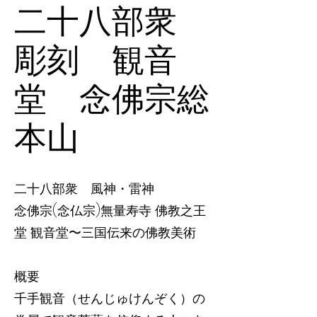
二十八部衆
彫刻 観音
堂 念佛宗総
本山
二十八部衆 風神・雷神
念佛宗(念仏宗)無量寿寺 佛教之王
堂 観音堂〜三国伝来の佛教美術
概要
千手観音（せんじゅけんぞく）の