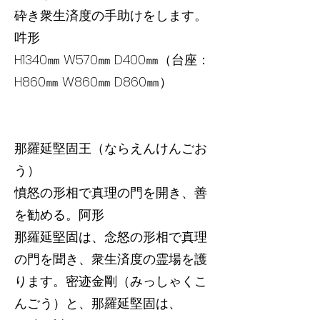
砕き衆生済度の手助けをします。
吽形
H1340㎜ W570㎜ D400㎜（台座：
H860㎜ W860㎜ D860㎜）
那羅延堅固王（ならえんけんごお
う）
憤怒の形相で真理の門を開き、善
を勧める。阿形
那羅延堅固は、念怒の形相で真理
の門を聞き、衆生済度の霊場を護
ります。密迹金剛（みっしゃくこ
んごう）と、那羅延堅固は、