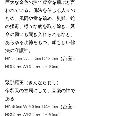
巨大な金色の翼で虚空を飛ぶと言
われている。佛法を信じる人々の
ため、風雨や雷を鎮め、災難、蛇
の猛毒、様々な病を取り除き、延
命の願いも聞き入れられるなど、
あらゆる功徳をもつ、頼もしい佛
法の守護神。
H1250㎜ W560㎜ D430㎜（台座：
H860㎜ W860㎜ D860㎜）
緊那羅王（きんならおう）
帝釈天の眷属にして、音楽の神で
ある
H1240㎜ W600㎜ D480㎜（台座：
H860㎜ W860㎜ D860㎜）