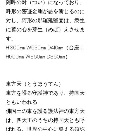
阿吽の対（つい）になっており、
吽形の密迹金剛が悪を断じるのに
対し、阿形の那羅延堅固は、衆生
に善の心を芽生（めば）えさせま
す。
H1300㎜ W630㎜ D410㎜（台座：
H500㎜ W860㎜ D860㎜）
東方天（とうほうてん）
東方を護る守護神であり、持国天
ともいわれる
佛国土の東を護る護法神の東方天
は、四天王のうちの持国天とも呼
ばれる。世界の中心に聳える須弥